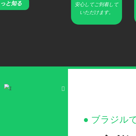
っと知る
安心してご到着して
いただけます。
● ブラジル