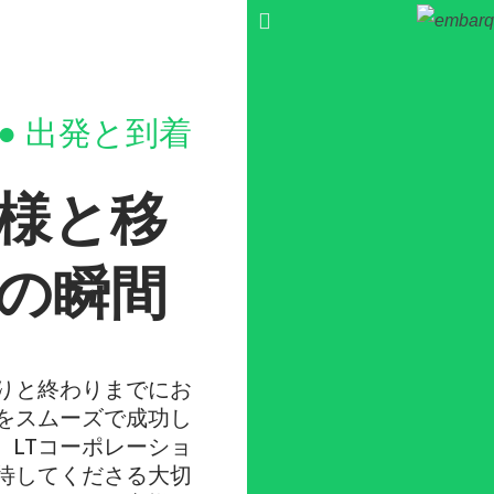
● 出発と到着
様と移
の瞬間
りと終わりまでにお
をスムーズで成功し
、LTコーポレーショ
待してくださる大切