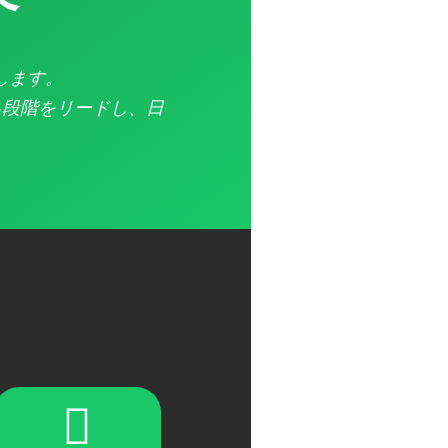
します。
る段階をリードし、日