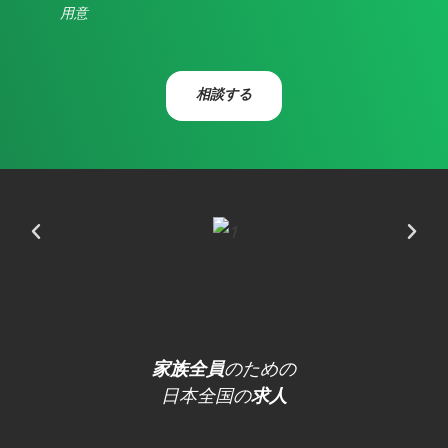
用意
相談する
家族全員
のための
日本全国の
求人