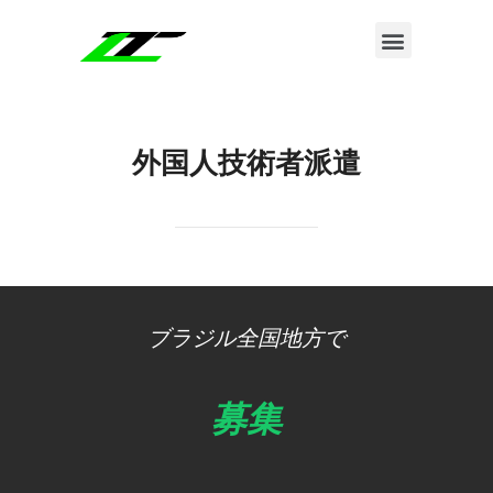
LT Corporationについて
外国人技術者派遣
ブラジル全国地方で
募集