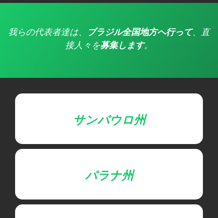
我らの代表者達は、
ブラジル全国地方へ行って
、直
接人々を
募集します
。
サンパウロ州
パラナ州