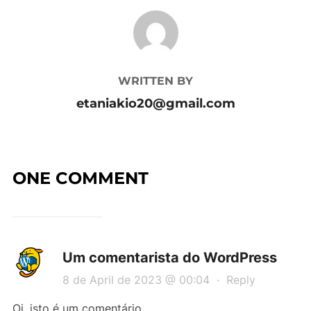
POST AUTHOR
WRITTEN BY
etaniakio20@gmail.com
ONE COMMENT
Um comentarista do WordPress
8 de April de 2023 @ 00:04
·
Reply
Oi, isto é um comentário.