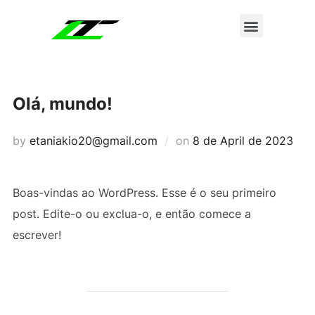
LT Corporationについて
Olá, mundo!
by
etaniakio20@gmail.com
on
8 de April de 2023
Boas-vindas ao WordPress. Esse é o seu primeiro
post. Edite-o ou exclua-o, e então comece a
escrever!